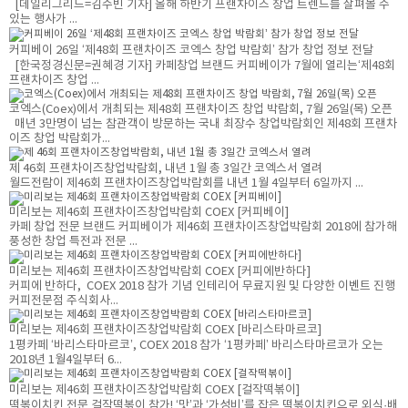
[데일리그리드=김수빈 기자] 올해 하반기 프랜차이즈 창업 트렌드를 살펴볼 수
있는 행사가 ...
커피베이 26일 ‘제48회 프랜차이즈 코엑스 창업 박람회’ 참가 창업 정보 전달
[한국정경신문=권혜경 기자] 카페창업 브랜드 커피베이가 7월에 열리는‘제48회
프랜차이즈 창업 ...
코엑스(Coex)에서 개최되는 제48회 프랜차이즈 창업 박람회, 7월 26일(목) 오픈
매년 3만명이 넘는 참관객이 방문하는 국내 최장수 창업박람회인 제48회 프랜차
이즈 창업 박람회가...
제 46회 프랜차이즈창업박람회, 내년 1월 총 3일간 코엑스서 열려
월드전람이 제46회 프랜차이즈창업박람회를 내년 1월 4일부터 6일까지 ...
미리보는 제46회 프랜차이즈창업박람회 COEX [커피베이]
카페 창업 전문 브랜드 커피베이가 제46회 프랜차이즈창업박람회 2018에 참가해
풍성한 창업 특전과 전문 ...
미리보는 제46회 프랜차이즈창업박람회 COEX [커피에반하다]
커피에 반하다, COEX 2018 참가 기념 인테리어 무료지원 및 다양한 이벤트 진행
커피전문점 주식회사...
미리보는 제46회 프랜차이즈창업박람회 COEX [바리스타마르코]
1평카페 ‘바리스타마르코’, COEX 2018 참가 ‘1평카페’ 바리스타마르코가 오는
2018년 1월4일부터 6...
미리보는 제46회 프랜차이즈창업박람회 COEX [걸작떡볶이]
떡볶이치킨 전문 걸작떡볶이 참가! ‘맛’과 ‘가성비’를 잡은 떡볶이치킨으로 외식·배