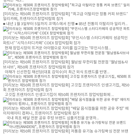
행되는 ‘제5...
[미리보는 제50회 프랜차이즈 창업박람회] "최고급 이탈리안 정통 커피 브랜드”
일리카페, 프랜차이즈창업박람회 참가
■ 내년 1월 3일부터 5일까지 코엑스에서 진행 ■ 85년 전통의 이탈리아 일리카...
[미리보는 제50회 프랜차이즈 창업박람회] “무인시스템 스터디카페의 성공적인
파트너” “시작스터디카페” COEX 창업박람회 참가
현재 창업시장의 뜨거운 아이템으로 자리를 잡고있는 “무인시스템...
[미리보는 제50회 프랜차이즈 창업박람회] 월남쌈 무한리필 전문점 “월남쌈&샤
브샤브”, 제50회 프랜차이즈 창업박람회 참가
야채가 신선한집 채선당(대표 김익수)이 최근 외식 트렌드를 반영...
[미리보는 제50회 프랜차이즈 창업박람회] 고깃집 프랜차이즈 인생고기집, 제50
회 프랜차이즈 창업박람회 참가
고깃집 프랜차이즈 인생고기집이 제50회 프랜차이즈 창업박람회에 ...
[미리보는 제50회 프랜차이즈 창업박람회] "배달 음식점들을 위한 공유 주방” 에
이치에이티 컴퍼니, 프랜차이즈 창업박람회 참가
국내 최초 배달 전문 공유 주방 브랜드 심플키친을 운영하...
[미리보는 제50회 프랜차이즈 창업박람회] 저통증 유기농 슈가링왁싱 전문 브랜