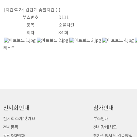
[치킨/피자] 감탄계 숯불치킨
(-)
부스번호
D111
품목
숯불치킨
회차
84 회
리스트
전시회 안내
참가안내
전시회 소개 및 개요
부스안내
전시품목
전시장 배치도
강점&차별화
참가신청서 및 각종양식