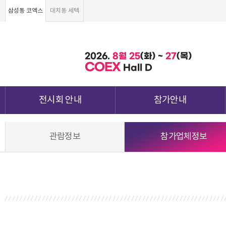
삼성동 코엑스
대치동 세텍
2026.
8월
25
(화) ~
27
(목)
COEX
Hall D
전시회 안내
참가안내
전시회 소개 및 개요
부스안내
관람정보
참가업체정보
전시품목
전시장 배치도
강점&차별화
참가신청서 및 각종양식
전시장 오시는 길
월드전람 소개
참가 견적 요청
견적신청 조회하기