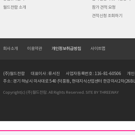
월드전람 소개
참가 견적 요청
견적신청 조회하기
회사소개
이용약관
개인정보취급방침
사이트맵
(주)월드전람
대표이사 : 류서진
사업자등록번호 : 116-81-60506
개인정
주소 : 경기 하남시 미사대로 540 (덕풍동, 현대지식산업센터 한강미사2차(26BL)
Copyright
(c) (주)월드전람. All Rights Reserved. SITE BY
THREEWAY