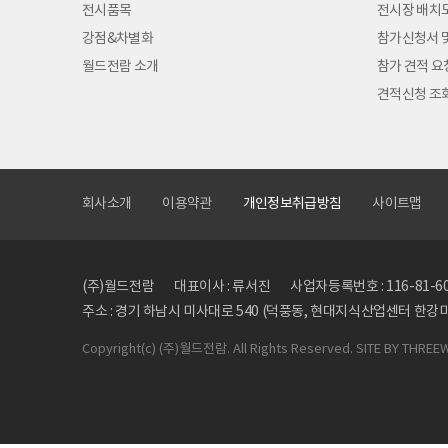
전시품목
전시장 배치
강점&차별화
참가신청서 
월드전람 소개
참가 견적 요
견적신청 조
회사소개
이용약관
개인정보취급방침
사이트맵
(주)월드전람
대표이사 : 류서진
사업자등록번호 : 116-81-6
주소 : 경기 하남시 미사대로 540 (덕풍동, 현대지식산업센터 한강미사
Copyright
(c) (주)월드전람. All Rights Reserved. SITE BY
THREE