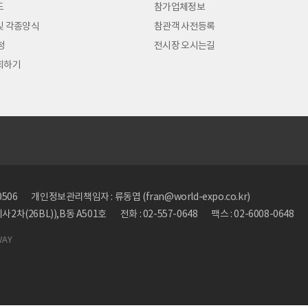
도
참가업체정보
및 각종양식
참관객 사전등록
청
전시장 오시는길
회하기
0506
개인정보관리책임자 : 류동엽 (fran@world-expo.co.kr)
2차(26BL)),B동 A501호
전화 : 02-557-0648
팩스 : 02-6008-0648
WAY