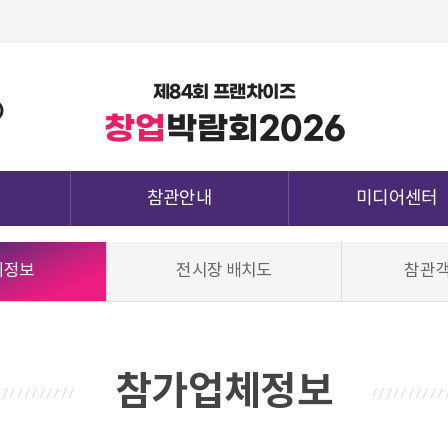
제84회 프랜차이즈
)
창업
박람회
2026
참관안내
미디어센터
관람정보
공지사항
체정보
전시장 배치도
참관객
참가업체정보
보도자료 및 카드뉴
종양식
전시장 배치도
지난전시회 다시보
청
참관객 사전등록
하기
참관확인증 발급
참가업체정보
전시장 오시는 길