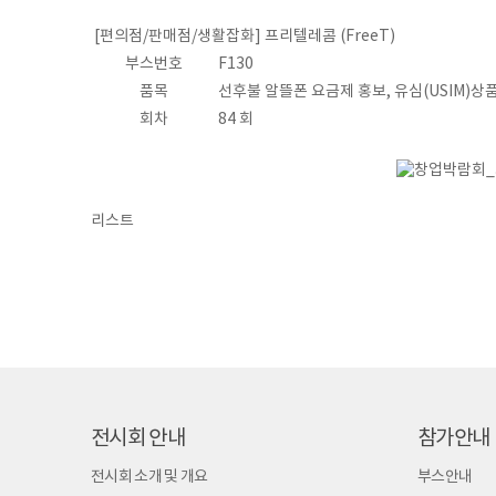
[편의점/판매점/생활잡화] 프리텔레콤
(FreeT)
부스번호
F130
품목
선후불 알뜰폰 요금제 홍보, 유심(USIM)상
회차
84 회
리스트
전시회 안내
참가안내
전시회 소개 및 개요
부스안내