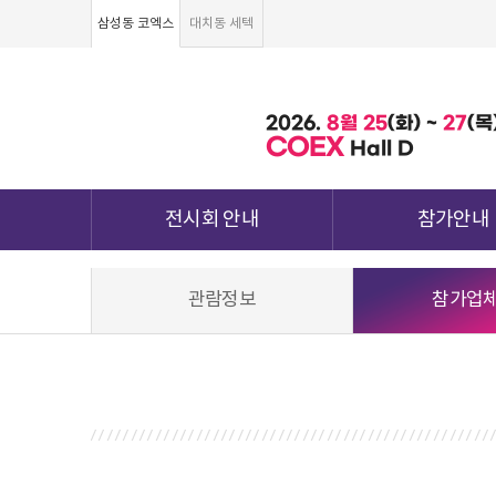
삼성동 코엑스
대치동 세텍
2026.
8월
25
(화) ~
27
(목
COEX
Hall D
전시회 안내
참가안내
전시회 소개 및 개요
부스안내
관람정보
참가업
전시품목
전시장 배치도
강점&차별화
참가신청서 및 각
전시장 오시는 길
월드전람 소개
참가 견적 요
견적신청 조회