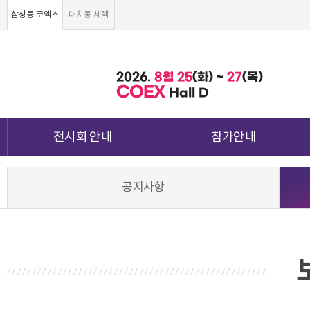
삼성동 코엑스
대치동 세텍
2026.
8월
25
(화) ~
27
(목)
COEX
Hall D
전시회 안내
참가안내
전시회 소개 및 개요
부스안내
공지사항
전시품목
전시장 배치도
강점&차별화
참가신청서 및 각종양식
월드전람 소개
참가 견적 요청
견적신청 조회하기