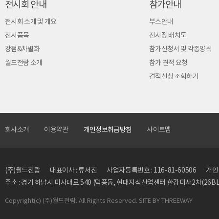
전시회 안내
참가안내
전시회 소개 및 개요
부스안내
전시품목
전시장 배치도
강점&차별화
참가신청서 및 각종양식
월드전람 소개
참가 견적 요청
견적신청 조회하기
회사소개
이용약관
개인정보취급방침
사이트맵
(주)월드전람
대표이사 : 류서진
사업자등록번호 : 116-81-60506
개인정
주소 : 경기 하남시 미사대로 540 (덕풍동, 현대지식산업센터 한강미사2차(26BL)
Copyright
(c) (주)월드전람. All Rights Reserved. SITE BY
THREEWAY