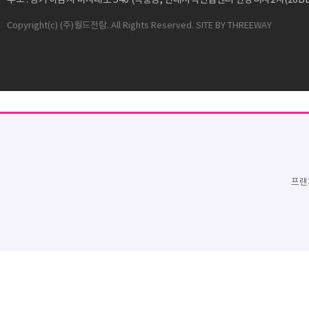
주소 : 경기 하남시 미사대로 540 (덕풍동, 현대지식산업센터 한강미사2차(26BL)
Copyright
(c) (주)월드전람. All Rights Reserved. SITE BY
THREEWAY
프랜