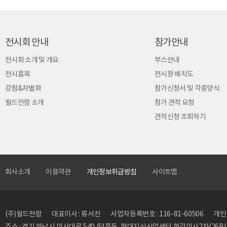
전시회 안내
참가안내
전시회 소개 및 개요
부스안내
전시품목
전시장 배치도
강점&차별화
참가신청서 및 각종양식
월드전람 소개
참가 견적 요청
견적신청 조회하기
회사소개
이용약관
개인정보취급방침
사이트맵
(주)월드전람
대표이사 : 류서진
사업자등록번호 : 116-81-60506
개인정