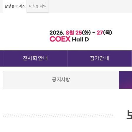
삼성동 코엑스
대치동 세텍
2026.
8월
25
(화) ~
27
(목)
COEX
Hall D
전시회 안내
참가안내
전시회 소개 및 개요
부스안내
공지사항
전시품목
전시장 배치도
강점&차별화
참가신청서 및 각종양식
월드전람 소개
참가 견적 요청
견적신청 조회하기