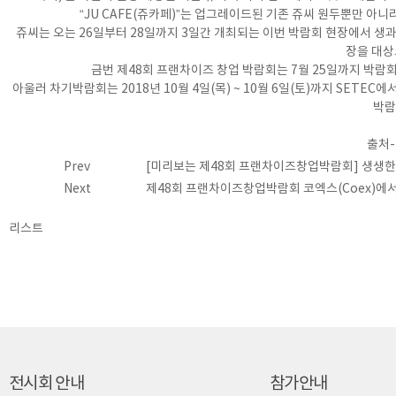
“JU CAFE(쥬카페)”는 업그레이드된 기존 쥬씨 원두뿐만 
쥬씨는 오는 26일부터 28일까지 3일간 개최되는 이번 박람회 현장에서 생
장을 대상
금번 제48회 프랜차이즈 창업 박람회는 7월 25일까지 박람
아울러 차기박람회는 2018년 10월 4일(목) ~ 10월 6일(토)까지 SET
박람
출처-
Prev
[미리보는 제48회 프랜차이즈창업박람회] 생생한 
Next
제48회 프랜차이즈창업박람회 코엑스(Coex)에
리스트
전시회 안내
참가안내