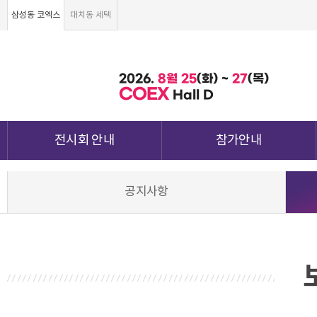
삼성동 코엑스
대치동 세텍
2026.
8월
25
(화) ~
27
(목)
COEX
Hall D
전시회 안내
참가안내
전시회 소개 및 개요
부스안내
공지사항
전시품목
전시장 배치도
강점&차별화
참가신청서 및 각종양식
월드전람 소개
참가 견적 요청
견적신청 조회하기