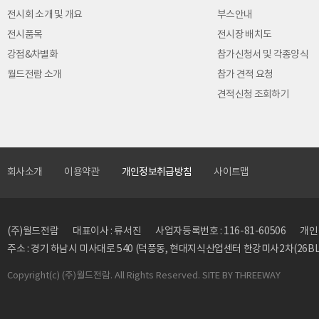
전시회 소개 및 개요
부스안내
전시품목
전시장 배치도
강점&차별화
참가신청서 및 각종양식
월드전람 소개
참가 견적 요청
견적신청 조회하기
회사소개
이용약관
개인정보취급방침
사이트맵
(주)월드전람
대표이사 : 류서진
사업자등록번호 : 116-81-60506
개인정
주소 : 경기 하남시 미사대로 540 (덕풍동, 현대지식산업센터 한강미사2차(26BL)
Copyright
(c) (주)월드전람. All Rights Reserved. SITE BY
THREEWAY