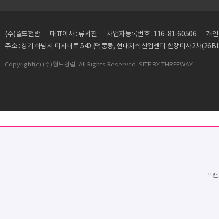
(주)월드전람
대표이사 : 류서진
사업자등록번호 : 116-81-60506
개인정
주소 : 경기 하남시 미사대로 540 (덕풍동, 현대지식산업센터 한강미사2차(26BL)
Copyright
(c) (주)월드전람. All Rights Reserved. SITE BY
THREEWAY
프랜