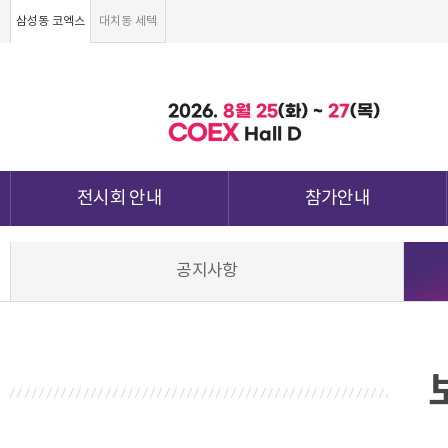
삼성동 코엑스
대치동 세텍
2026.
8월
25
(화) ~
27
(목)
COEX
Hall D
전시회 안내
참가안내
전시회 소개 및 개요
부스안내
공지사항
전시품목
전시장 배치도
강점&차별화
참가신청서 및 각종양식
월드전람 소개
참가 견적 요청
견적신청 조회하기