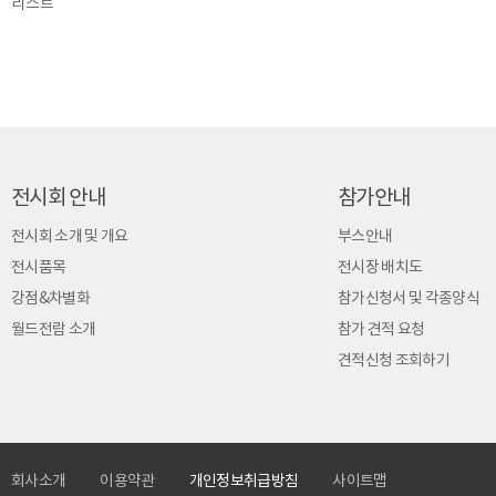
리스트
전시회 안내
참가안내
전시회 소개 및 개요
부스안내
전시품목
전시장 배치도
강점&차별화
참가신청서 및 각종양식
월드전람 소개
참가 견적 요청
견적신청 조회하기
회사소개
이용약관
개인정보취급방침
사이트맵