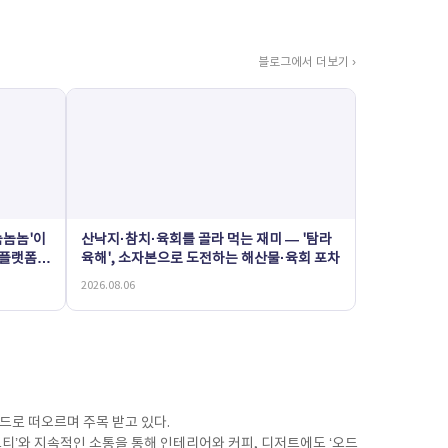
블로그에서 더보기 ›
놈놈놈'이
산낙지·참치·육회를 골라 먹는 재미 — '탐라
 플랫폼
육해', 소자본으로 도전하는 해산물·육회 포차
2026.08.06
드로 떠오르며 주목 받고 있다.
도티’와 지속적인 소통을 통해 인테리어와 커피, 디저트에도 ‘오드