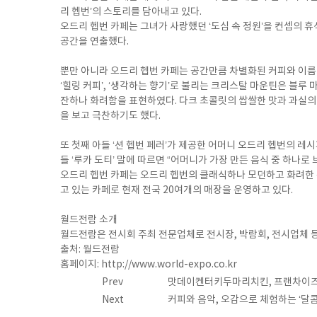
리 헵번’의 스토리를 담아내고 있다.
오드리 헵번 카페는 그녀가 사랑했던 ‘도심 속 정원’을 컨셉의
공간을 연출했다.
뿐만 아니라 오드리 헵번 카페는 공간만큼 차별화된 커피와 이름
‘힐링 커피’, ‘생각하는 향기’로 불리는 크리스탈 마운틴은 블
잔하나 화려함을 표현하였다. 다크 초콜릿의 쌉쌀한 맛과 과실의 
을 보고 극찬하기도 했다.
또 첫째 아들 ‘션 헵번 페러’가 제공한 어머니 오드리 헵번의 
들 ‘루카 도티’ 말에 따르면 “어머니가 가장 만든 음식 중 하
오드리 헵번 카페는 오드리 헵번의 클래식하나 모던하고 화려한 
고 있는 카페로 현재 전국 20여개의 매장을 운영하고 있다.
월드전람 소개
월드전람은 전시회 주최 전문업체로 전시장, 박람회, 전시업체 
출처: 월드전람
홈페이지:
http://www.world-expo.co.kr
Prev
맛데이켄터키두마리치킨, 프랜차이즈
Next
커피와 음악, 오감으로 체험하는 ‘달