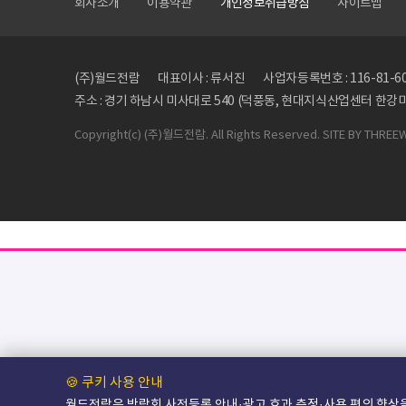
회사소개
이용약관
개인정보취급방침
사이트맵
(주)월드전람
대표이사 : 류서진
사업자등록번호 : 116-81-6
주소 : 경기 하남시 미사대로 540 (덕풍동, 현대지식산업센터 한강미사
Copyright
(c) (주)월드전람. All Rights Reserved. SITE BY
THREE
🍪 쿠키 사용 안내
월드전람은 박람회 사전등록 안내·광고 효과 측정·사용 편의 향상을