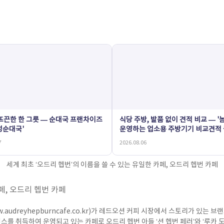
 뜨끈한 한 그릇 — 순대국 프랜차이즈
식당 주방, 발품 없이 견적 비교 — '
성순대국'
운영하는 업소용 주방기기 비교견적
'황학동온라인'
7
2026.08.06
게시물 상세
세계 최초 ‘오드리 헵번’의 이름을 쓸 수 있는 유일한 카페, 오드리 헵번 카페
페, 오드리 헵번 카페
w.audreyhepburncafe.co.kr
)가 레드오션 커피 시장에서 스토리가 있는 브랜
를 취득하여 운영되고 있는 카페로 오드리 헵번 아들 ‘션 헵번 페러’와 ‘루카 