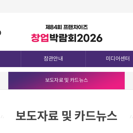
제84회 프랜차이즈
)
창업
박람회
2026
참관안내
미디어센터
관람정보
공지사항
보도자료 및 카드뉴스
참가업체정보
보도자료 및 카드뉴
종양식
전시장 배치도
지난전시회 다시보
청
참관객 사전등록
하기
참관확인증 발급
보도자료 및 카드뉴스
전시장 오시는 길