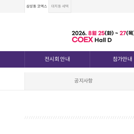
삼성동 코엑스
대치동 세텍
2026.
8월
25
(화) ~
27
(목
COEX
Hall D
전시회 안내
참가안내
전시회 소개 및 개요
부스안내
공지사항
전시품목
전시장 배치도
강점&차별화
참가신청서 및 각
월드전람 소개
참가 견적 요
견적신청 조회