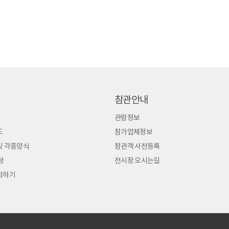
참관안내
관람정보
도
참가업체정보
및 각종양식
참관객 사전등록
청
전시장 오시는길
회하기