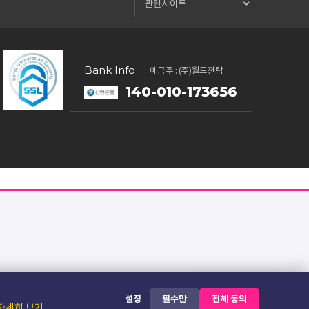
Bank Info
예금주 : (주)월드전람
140-010-173656
📱
내 입장 QR 확인
설정
필수만
전체 동의
자세히 보기