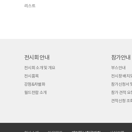
리스트
전시회 안내
참가안내
전시회 소개 및 개요
부스안내
전시품목
전시장 배치
강점&차별화
참가신청서 
월드전람 소개
참가 견적 요
견적신청 조