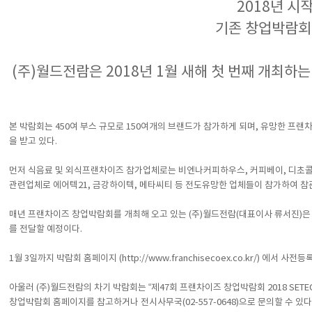
2018년 시
기존 창업박람회와
(주)월드전람은 2018년 1월 새해 첫 번째 개최하
본 박람회는 450여 부스 규모로 150여개의 브랜드가 참가하게 되며, 유망한 프
을 받고 있다.
먼저 식음료 및 외식프랜차이즈 참가업체로는 비엔나커피하우스, 커피베이, 디초콜릿
관련업체로 에어텍21, 금강하이텍, 메타씨티 등 전도유망한 업체들이 참가하여 참
매년 프랜차이즈 창업박람회를 개최해 오고 있는 (주)월드전람(대표이사 류서진)은 
를 전달할 예정이다.
1월 3일까지 박람회 홈페이지 (
http://www.franchisecoex.co.kr/
) 에서 사전등
아울러 (주)월드전람의 차기 박람회는 “제47회 프랜차이즈 창업박람회 2018 SETE
창업박람회 홈페이지를 참고하거나 전시사무국(02-557-0648)으로 문의할 수 있다