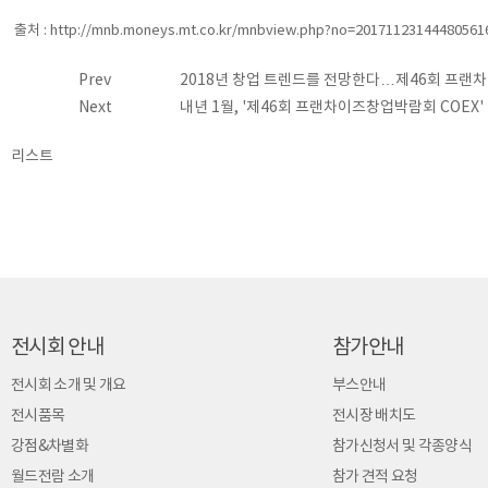
출처 : http://mnb.moneys.mt.co.kr/mnbview.php?no=20171123144480561
Prev
2018년 창업 트렌드를 전망한다…제46회 프
Next
내년 1월, '제46회 프랜차이즈창업박람회 COEX
리스트
전시회 안내
참가안내
전시회 소개 및 개요
부스안내
전시품목
전시장 배치도
강점&차별화
참가신청서 및 각종양식
월드전람 소개
참가 견적 요청