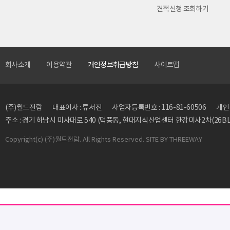
견적신청 조회하기
회사소개
이용약관
개인정보취급방침
사이트맵
(주)월드전람
대표이사 : 류서진
사업자등록번호 : 116-81-60506
개인정
주소 : 경기 하남시 미사대로 540 (덕풍동, 현대지식산업센터 한강미사2차(26BL)
Copyright
(c) (주)월드전람. All Rights Reserved. SITE BY
THREEWAY