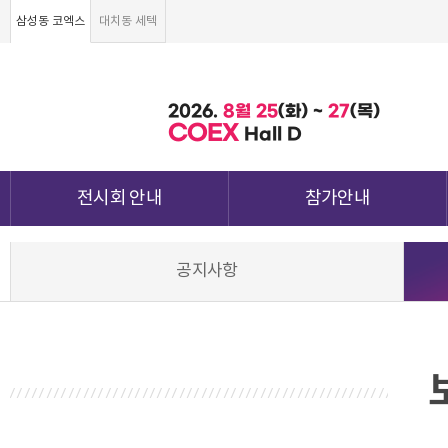
삼성동 코엑스
대치동 세텍
2026.
8월
25
(화) ~
27
(목)
COEX
Hall D
전시회 안내
참가안내
전시회 소개 및 개요
부스안내
공지사항
전시품목
전시장 배치도
강점&차별화
참가신청서 및 각종양식
월드전람 소개
참가 견적 요청
견적신청 조회하기