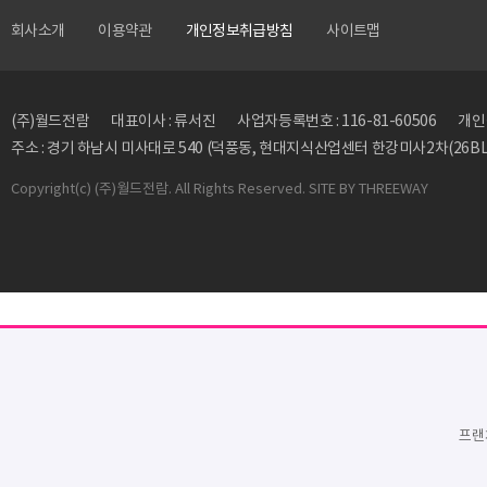
회사소개
이용약관
개인정보취급방침
사이트맵
(주)월드전람
대표이사 : 류서진
사업자등록번호 : 116-81-60506
개인정
주소 : 경기 하남시 미사대로 540 (덕풍동, 현대지식산업센터 한강미사2차(26BL)
Copyright
(c) (주)월드전람. All Rights Reserved. SITE BY
THREEWAY
프랜