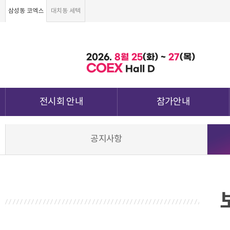
삼성동 코엑스
대치동 세텍
2026.
8월
25
(화) ~
27
(목)
COEX
Hall D
전시회 안내
참가안내
전시회 소개 및 개요
부스안내
공지사항
전시품목
전시장 배치도
강점&차별화
참가신청서 및 각종양식
월드전람 소개
참가 견적 요청
견적신청 조회하기